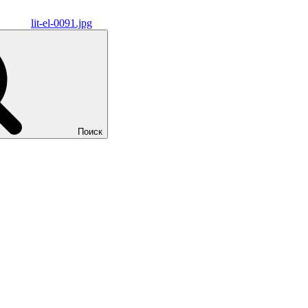
lit-el-0091.jpg
Поиск