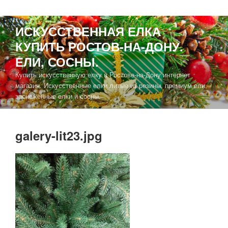
ИСКУССТВЕННАЯ ЕЛКА
КУПИТЬ РОСТОВ-НА-ДОНУ.
ЕЛИ, СОСНЫ.
Купить искусственную елку в Ростове-на-Дону интернет
магазин. Искусственные елки литые из резины, премиум ели,
заснеженные елки и сосны.
galery-lit23.jpg