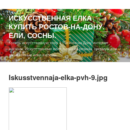
ИСКУССТВЕННАЯ ЕЛКА
КУПИТЬ РОСТОВ-НА-ДОНУ.
ЕЛИ, СОСНЫ.
Купить искусственную елку в Ростове-на-Дону интернет
магазин. Искусственные елки литые из резины, премиум ели,
заснеженные елки и сосны.
Iskusstvennaja-elka-pvh-9.jpg