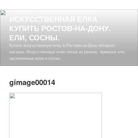
ИСКУССТВЕННАЯ ЕЛКА
КУПИТЬ РОСТОВ-НА-ДОНУ.
ЕЛИ, СОСНЫ.
Купить искусственную елку в Ростове-на-Дону интернет
магазин. Искусственные елки литые из резины, премиум ели,
заснеженные елки и сосны.
gimage00014