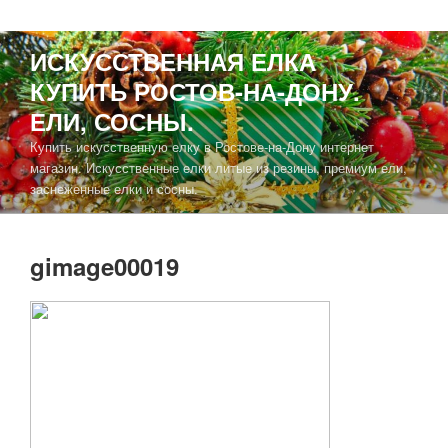
ИСКУССТВЕННАЯ ЕЛКА
КУПИТЬ РОСТОВ-НА-ДОНУ.
ЕЛИ, СОСНЫ.
Купить искусственную елку в Ростове-на-Дону интернет
магазин. Искусственные елки литые из резины, премиум ели,
заснеженные елки и сосны.
gimage00019