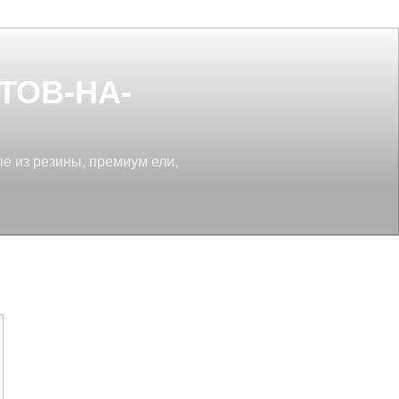
ТОВ-НА-
ые из резины, премиум ели,