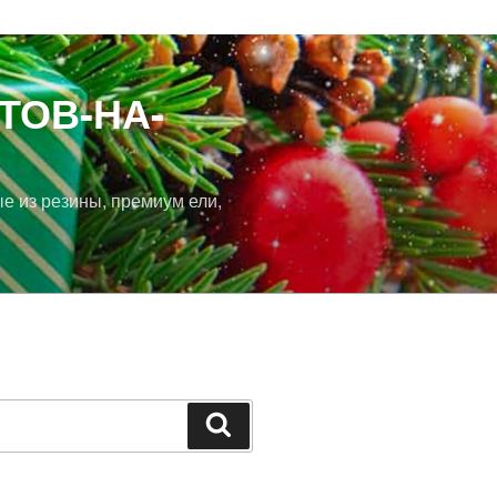
ТОВ-НА-
ые из резины, премиум ели,