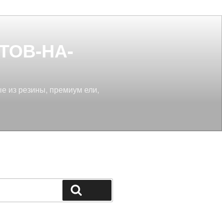
ТОВ-НА-
ые из резины, премиум ели,