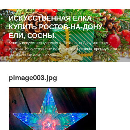
ИСКУССТВЕННАЯ ЕЛКА
КУПИТЬ РОСТОВ-НА-ДОНУ.
ЕЛИ, СОСНЫ.
Купить искусственную елку в Ростове-на-Дону интернет
магазин. Искусственные елки литые из резины, премиум ели,
заснеженные елки и сосны.
pimage003.jpg